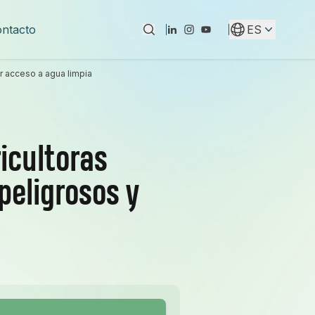
ntacto
ES
Instagram
YouTube
LinkedIn
er acceso a agua limpia
icultoras
peligrosos y