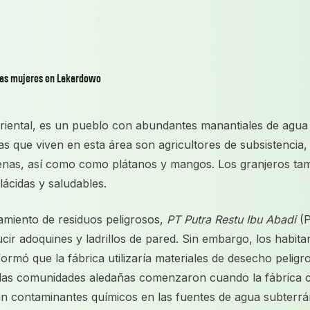
 las mujeres en Lakardowo
ental, es un pueblo con abundantes manantiales de agua s
as que viven en esta área son agricultores de subsistencia,
enas, así como como plátanos y mangos. Los granjeros tam
plácidas y saludables.
miento de residuos peligrosos,
PT Putra Restu Ibu Abadi
(P
cir adoquines y ladrillos de pared. Sin embargo, los habit
formó que la fábrica utilizaría materiales de desecho pelig
las comunidades aledañas comenzaron cuando la fábrica c
n contaminantes químicos en las fuentes de agua subterr