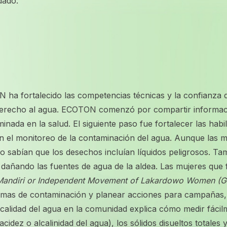
dado.
a fortalecido las competencias técnicas y la confianza 
erecho al agua. ECOTON comenzó por compartir informaci
inada en la salud. El siguiente paso fue fortalecer las habi
n el monitoreo de la contaminación del agua. Aunque las mu
 no sabían que los desechos incluían líquidos peligrosos. T
y dañando las fuentes de agua de la aldea. Las mujeres que
Mandiri or Independent Movement of Lakardowo Women
blemas de contaminación y planear acciones para campañas, 
calidad del agua en la comunidad explica cómo medir fáci
acidez o alcalinidad del agua), los sólidos disueltos totales 