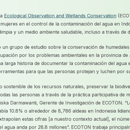
 a
Ecological Observation and Wetlands Conservation
(ECOT
as mujeres en el control de la contaminación del agua en Ind
impia y un medio ambiente saludable, incluso a través de d
 grupo de estudio sobre la conservación de humedales e
cupación por los problemas ambientales en la provincia de 
na larga historia de documentar la contaminación del agua e
erramientas para que las personas protejan y luchen por su
o sostenible de los recursos naturales, preservar la biodiv
todas las personas a través de la práctica participativa d
Riska Darmawanti, Gerente de Investigación de ECOTON. “Lo
había 10.8% o alrededor de 8,786 aldeas en Indonesia lidi
xtrapolan estas cifras [a nuestro contexto actual], el núm
el agua anda por 28.8 millones”. ECOTON trabaja principa