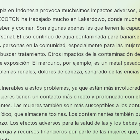
mpia en Indonesia provoca muchísimos impactos adversos, d
s. ECOTON ha trabajado mucho en Lakardowo, donde muchas
eber y cocinar. Son algunas apenas las que tienen la cap
rsonal. El uso continuo de agua contaminada para bañarse
 personas en la comunidad, especialmente para las mujere
 buscar tratamiento. Otros impactos de la contaminación d
e exposición. El mercurio, por ejemplo, es un metal pesad
emas renales, dolores de cabeza, sangrado de las encías,
lnerables a estos problemas, ya que están más involucrada
 mujeres tienen un contacto más directo y prolongado con e
ntes. Las mujeres también son más susceptibles a los con
ipídico, que almacena toxinas. Los contaminantes también p
zo. Los efectos adversos para la salud de las y los bebés y
gía y recursos financieros por parte de las mujeres que, 