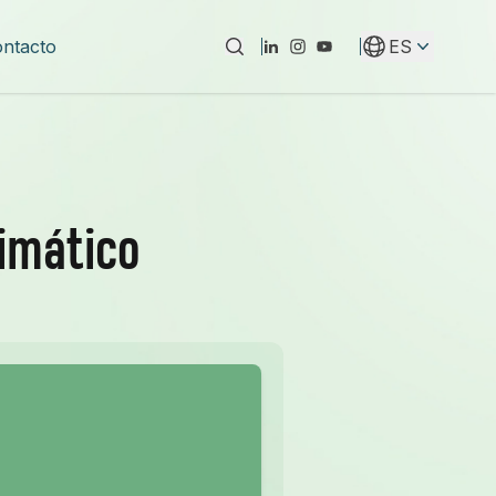
ntacto
ES
Instagram
YouTube
LinkedIn
limático