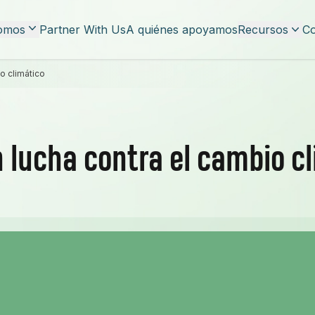
omos
Partner With Us
A quiénes apoyamos
Recursos
Co
o climático
n lucha contra el cambio c