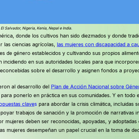
l Salvador, Nigeria, Kenia, Nepal e India.
rica, donde los cultivos han sido diezmados y donde tradi
 las ciencias agrícolas,
las mujeres con discapacidad a caus
es de género establecidos y cultivando sus propios alimento
n incidiendo en sus autoridades locales para que incorpor
econcebidas sobre el desarrollo y asignen fondos a proyec
eron al desarrollo del
Plan de Acción Nacional sobre Géne
 para ponerlo en práctica en sus comunidades. Y en todo 
opuestas clave
s
para abordar la crisis climática, incluidas
poyar trabajos de sanación y la promoción de narrativas in
por mujeres deben ser reconocidas, apoyadas, y adoptadas 
las mujeres desempeñan un papel crucial en la toma de dec