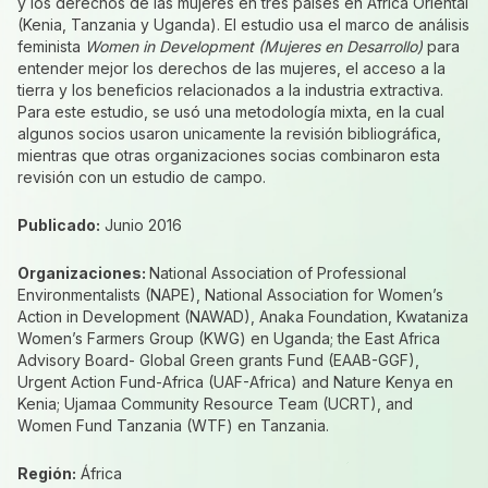
y los derechos de las mujeres en tres países en África Oriental
(Kenia, Tanzania y Uganda). El estudio usa el marco de análisis
feminista
Women in Development (Mujeres en Desarrollo)
para
entender mejor los derechos de las mujeres, el acceso a la
tierra y los beneficios relacionados a la industria extractiva.
Para este estudio, se usó una metodología mixta, en la cual
algunos socios usaron unicamente la revisión bibliográfica,
mientras que otras organizaciones socias combinaron esta
revisión con un estudio de campo.
Publicado:
Junio 2016
Organizaciones:
National Association of Professional
Environmentalists (NAPE), National Association for Women’s
Action in Development (NAWAD), Anaka Foundation, Kwataniza
Women’s Farmers Group (KWG) en Uganda; the East Africa
Advisory Board- Global Green grants Fund (EAAB-GGF),
Urgent Action Fund-Africa (UAF-Africa) and Nature Kenya en
Kenia; Ujamaa Community Resource Team (UCRT), and
Women Fund Tanzania (WTF) en Tanzania.
Región:
África