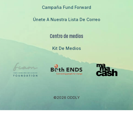
Campaña Fund Forward
Únete A Nuestra Lista De Correo
Centro de medios
Kit De Medios
©2026 ODDLY