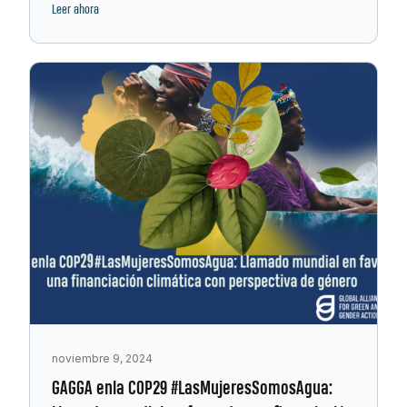
Leer ahora
noviembre 9, 2024
GAGGA enla COP29 #LasMujeresSomosAgua: