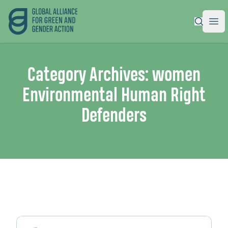
Alliance mondiale pour l’action verte et féministe
|
Ope
Category Archives:
women
Environmental Human Right
Defenders