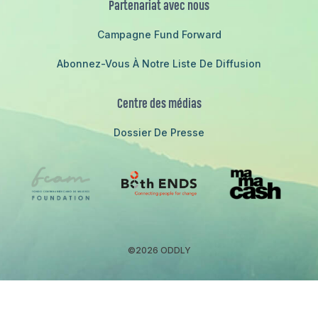
Partenariat avec nous
Campagne Fund Forward
Abonnez-Vous À Notre Liste De Diffusion
Centre des médias
Dossier De Presse
©2026 ODDLY