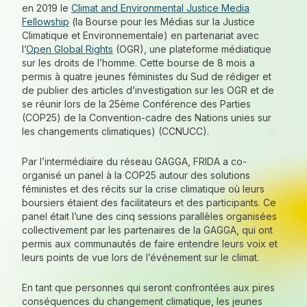
en 2019 le
Climat and Environmental Justice Media
Fellowship
(la Bourse pour les Médias sur la Justice
Climatique et Environnementale) en partenariat avec
l’
Open Global Rights
(OGR), une plateforme médiatique
sur les droits de l’homme. Cette bourse de 8 mois a
permis à quatre jeunes féministes du Sud de rédiger et
de publier des articles d’investigation sur les OGR et de
se réunir lors de la 25ème Conférence des Parties
(COP25) de la Convention-cadre des Nations unies sur
les changements climatiques) (CCNUCC).
Par l’intermédiaire du réseau GAGGA, FRIDA a co-
organisé un panel à la COP25 autour des solutions
féministes et des récits sur la crise climatique où leurs
boursiers étaient des facilitateurs et des participants. Ce
panel était l’une des cinq sessions parallèles organisées
collectivement par les partenaires de la GAGGA, qui ont
permis aux communautés de faire entendre leurs voix et
leurs points de vue lors de l’événement sur le climat.
En tant que personnes qui seront confrontées aux pires
conséquences du changement climatique, les jeunes