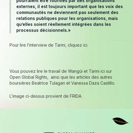
pourraient être fournies par des organisations
externes, il est toujours important que les voix des
communautés ne deviennent pas seulement des
relations publiques pour les organisations, mais
qu’elles soient réellement intégrées dans les
processus décisionnels.»
Pour lire l’interview de Tarini, cliquez ici.
Vous pouvez lire le travail de Wangũi et Tarini
ici sur
Open Global Rights
, ainsi que les articles des autres
boursières Beatrice Tulagan et Vanessa Daza Castillo.
L’image ci-dessus provient de FRIDA.
Pied de page