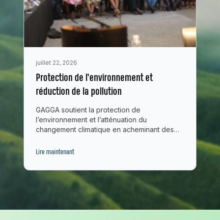
juillet 22, 2026
Protection de l’environnement et
réduction de la pollution
GAGGA soutient la protection de
l’environnement et l’atténuation du
changement climatique en acheminant des
fonds et renforçant les capacités de…
Lire maintenant
Pied de page