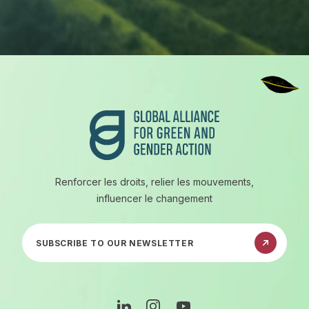
Pied de page
Renforcer les droits, relier les mouvements,
influencer le changement
Abonnez-vous à notre newsletter
Linkedin
Instagram
Youtube